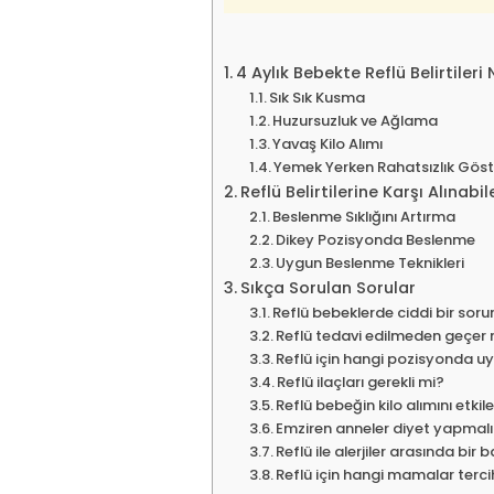
4 Aylık Bebekte Reflü Belirtileri 
Sık Sık Kusma
Huzursuzluk ve Ağlama
Yavaş Kilo Alımı
Yemek Yerken Rahatsızlık Gös
Reflü Belirtilerine Karşı Alınab
Beslenme Sıklığını Artırma
Dikey Pozisyonda Beslenme
Uygun Beslenme Teknikleri
Sıkça Sorulan Sorular
Reflü bebeklerde ciddi bir sor
Reflü tedavi edilmeden geçer 
Reflü için hangi pozisyonda u
Reflü ilaçları gerekli mi?
Reflü bebeğin kilo alımını etkil
Emziren anneler diyet yapmalı
Reflü ile alerjiler arasında bir 
Reflü için hangi mamalar terci