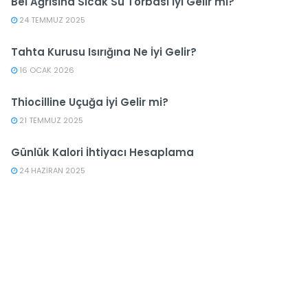
Bel Ağrısına Sıcak Su Torbası İyi Gelir mi?
24 TEMMUZ 2025
Tahta Kurusu Isırığına Ne İyi Gelir?
16 OCAK 2026
Thiocilline Uçuğa İyi Gelir mi?
21 TEMMUZ 2025
Günlük Kalori İhtiyacı Hesaplama
24 HAZIRAN 2025