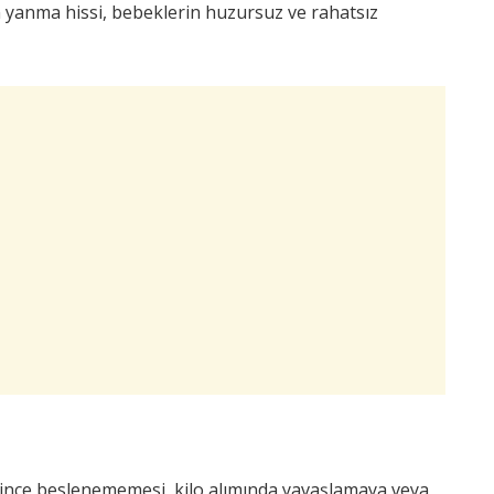
yanma hissi, bebeklerin huzursuz ve rahatsız
rince beslenememesi, kilo alımında yavaşlamaya veya