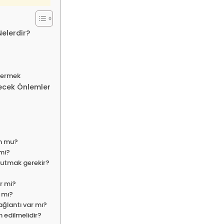
Nelerdir?
termek
ilecek Önlemler
un mu?
mi?
yutmak gerekir?
er mi?
 mı?
bağlantı var mı?
h edilmelidir?