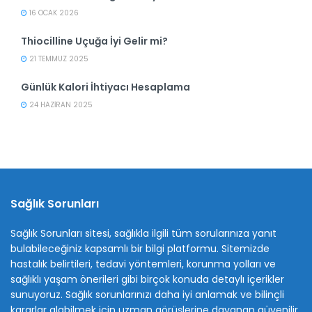
16 OCAK 2026
Thiocilline Uçuğa İyi Gelir mi?
21 TEMMUZ 2025
Günlük Kalori İhtiyacı Hesaplama
24 HAZIRAN 2025
Sağlık Sorunları
Sağlık Sorunları sitesi, sağlıkla ilgili tüm sorularınıza yanıt
bulabileceğiniz kapsamlı bir bilgi platformu. Sitemizde
hastalık belirtileri, tedavi yöntemleri, korunma yolları ve
sağlıklı yaşam önerileri gibi birçok konuda detaylı içerikler
sunuyoruz. Sağlık sorunlarınızı daha iyi anlamak ve bilinçli
kararlar alabilmek için uzman görüşlerine dayanan güvenilir