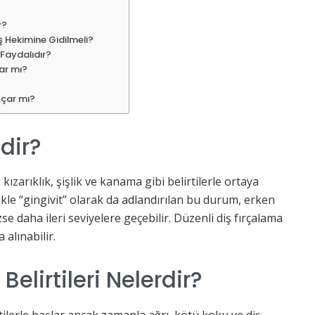
r?
iş Hekimine Gidilmeli?
 Faydalıdır?
par mı?
 Açar mı?
edir?
n kızarıklık, şişlik ve kanama gibi belirtilerle ortaya
llikle “gingivit” olarak da adlandırılan bu durum, erken
e daha ileri seviyelere geçebilir. Düzenli diş fırçalama
 alınabilir.
 Belirtileri Nelerdir?
lirtilerle başlar ancak zamanla ağrı, kötü koku ve diş