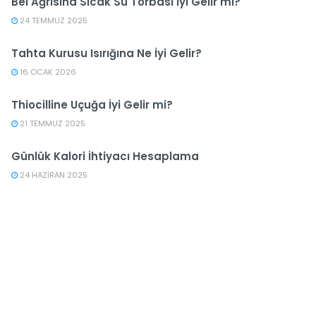
Bel Ağrısına Sıcak Su Torbası İyi Gelir mi?
24 TEMMUZ 2025
Tahta Kurusu Isırığına Ne İyi Gelir?
16 OCAK 2026
Thiocilline Uçuğa İyi Gelir mi?
21 TEMMUZ 2025
Günlük Kalori İhtiyacı Hesaplama
24 HAZIRAN 2025