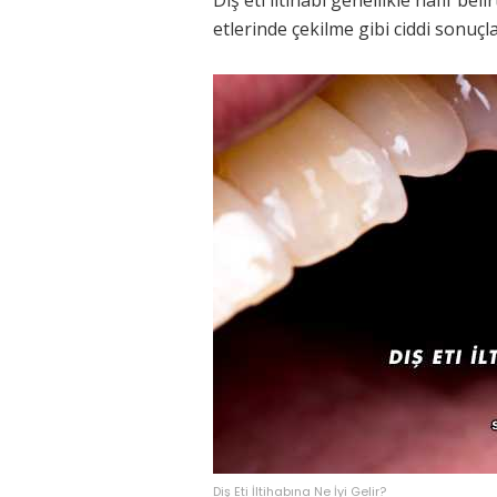
etlerinde çekilme gibi ciddi sonuçla
Diş Eti İltihabına Ne İyi Gelir?