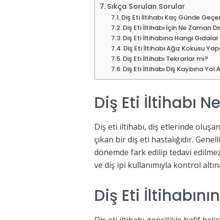
Sıkça Sorulan Sorular
Diş Eti İltihabı Kaç Günde Geçe
Diş Eti İltihabı İçin Ne Zaman D
Diş Eti İltihabına Hangi Gıdalar
Diş Eti İltihabı Ağız Kokusu Ya
Diş Eti İltihabı Tekrarlar mı?
Diş Eti İltihabı Diş Kaybına Yol
Diş Eti İltihabı N
Diş eti iltihabı, diş etlerinde oluşa
çıkan bir diş eti hastalığıdır. Gene
dönemde fark edilip tedavi edilmezs
ve diş ipi kullanımıyla kontrol altına
Diş Eti İltihabının
Diş eti iltihabı genellikle hafif be