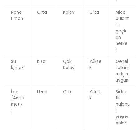
r
Nane-
Orta
Kolay
Orta
Mide
Limon
bulant
ısı
geçir
en
herke
s
Su
Kısa
Çok
Yükse
Genel
İçmek
Kolay
k
kullanı
m için
uygun
İlaç
Uzun
Orta
Yükse
Şidde
(Antie
k
tli
metik
bulant
)
ı
yaşay
anlar