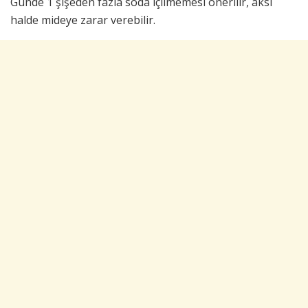
Günde 1 şişeden fazla soda içilmemesi önerilir, aksi
halde mideye zarar verebilir.