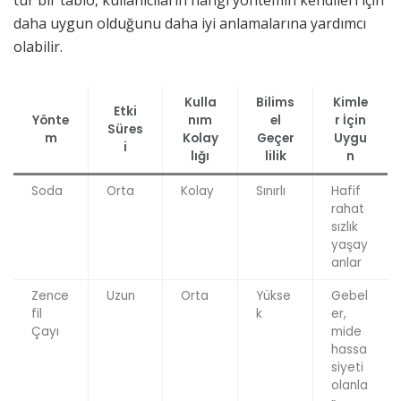
tür bir tablo, kullanıcıların hangi yöntemin kendileri için
daha uygun olduğunu daha iyi anlamalarına yardımcı
olabilir.
Kulla
Bilims
Kimle
Etki
Yönte
nım
el
r İçin
Süres
m
Kolay
Geçer
Uygu
i
lığı
lilik
n
Soda
Orta
Kolay
Sınırlı
Hafif
rahat
sızlık
yaşay
anlar
Zence
Uzun
Orta
Yükse
Gebel
fil
k
er,
Çayı
mide
hassa
siyeti
olanla