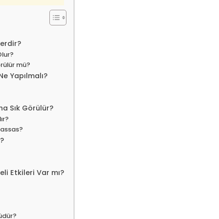
erdir?
Olur?
örülür mü?
e Yapılmalı?
a Sık Görülür?
ır?
Hassas?
r?
i Etkileri Var mı?
üdür?