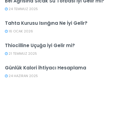
Bel Ağrısına Sıcak Su Torbası İyi Gelir mi?
24 TEMMUZ 2025
Tahta Kurusu Isırığına Ne İyi Gelir?
16 OCAK 2026
Thiocilline Uçuğa İyi Gelir mi?
21 TEMMUZ 2025
Günlük Kalori İhtiyacı Hesaplama
24 HAZIRAN 2025