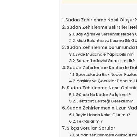
Sudan Zehirlenme Nasıl Oluşur?
Sudan Zehirlenme Belirtileri Nel
Baş Ağrısı ve Sersemlik Neden 
Mide Bulantısı ve Kusma Sık G
Sudan Zehirlenme Durumunda N
Evde Müdahale Yapılabilir mi?
Serum Tedavisi Gerekli midir?
Sudan Zehirlenme Kimlerde Dah
Sporcularda Risk Neden Fazlad
Yaşlılar ve Çocuklar Daha mı 
Sudan Zehirlenme Nasıl Önleni
Günde Ne Kadar Su İçilmeli?
Elektrolit Desteği Gerekli mi?
Sudan Zehirlenmenin Uzun Vadel
Beyin Hasarı Kalıcı Olur mu?
Tekrarlar mı?
Sıkça Sorulan Sorular
Sudan zehirlenmesi ölümcül m