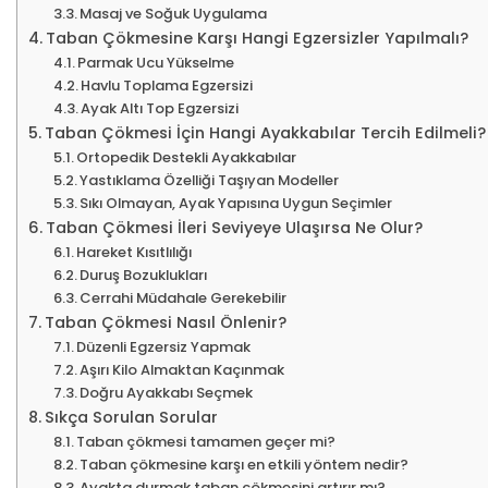
Masaj ve Soğuk Uygulama
Taban Çökmesine Karşı Hangi Egzersizler Yapılmalı?
Parmak Ucu Yükselme
Havlu Toplama Egzersizi
Ayak Altı Top Egzersizi
Taban Çökmesi İçin Hangi Ayakkabılar Tercih Edilmeli?
Ortopedik Destekli Ayakkabılar
Yastıklama Özelliği Taşıyan Modeller
Sıkı Olmayan, Ayak Yapısına Uygun Seçimler
Taban Çökmesi İleri Seviyeye Ulaşırsa Ne Olur?
Hareket Kısıtlılığı
Duruş Bozuklukları
Cerrahi Müdahale Gerekebilir
Taban Çökmesi Nasıl Önlenir?
Düzenli Egzersiz Yapmak
Aşırı Kilo Almaktan Kaçınmak
Doğru Ayakkabı Seçmek
Sıkça Sorulan Sorular
Taban çökmesi tamamen geçer mi?
Taban çökmesine karşı en etkili yöntem nedir?
Ayakta durmak taban çökmesini artırır mı?